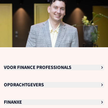
VOOR FINANCE PROFESSIONALS
Senior Finance Professionals
OPDRACHTGEVERS
Finance Professionals
Finance Trainee
Voor opdrachtgevers
FINANXE
Studenten
Academy