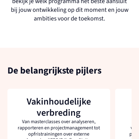
bekijk je welk programma het beste aansluit
bij jouw ontwikkeling op dit moment en jouw
ambities voor de toekomst.
De belangrijkste pijlers
Vakinhoudelijke
verbreding
Van masterclasses over analyseren,
rapporteren en projectmanagement tot
vaar
opfristrainingen over externe
prof