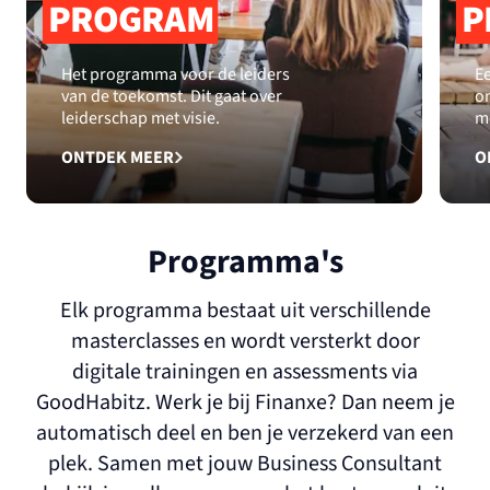
PROGRAM
P
Het programma voor de leiders
Ee
van de toekomst. Dit gaat over
o
leiderschap met visie.
m
ONTDEK MEER
O
Programma's
Elk programma bestaat uit verschillende
masterclasses en wordt versterkt door
digitale trainingen en assessments via
GoodHabitz. Werk je bij Finanxe? Dan neem je
automatisch deel en ben je verzekerd van een
plek. Samen met jouw Business Consultant