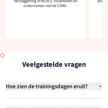
verslaggeving (IFRS/RJ), fiscaliteiten en
presen
ondernemen met de CSRD..
Veelgestelde vragen
Hoe zien de trainingsdagen eruit?
De trainingen bestaan uit een ochtenddeel-,
middagdeel- of een hele dag. Tussendoor is er